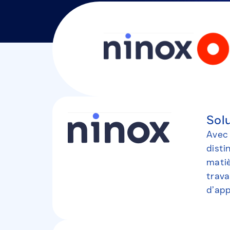
Sol
Avec 
disti
matiè
trava
d’app