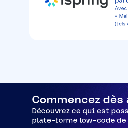
par
Avec 
« Mei
(tels
Commencez dès a
Découvrez ce qui est poss
plate-forme low-code de 