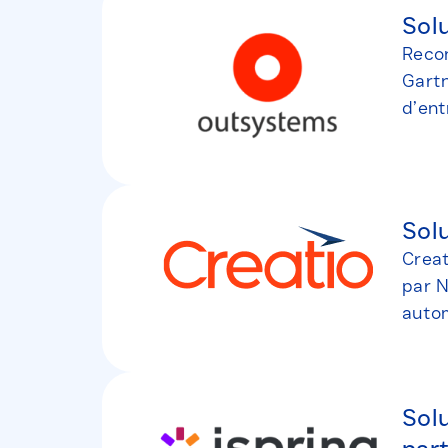
Sol
Recon
Gartn
d’ent
Sol
Creat
par N
autom
Solu